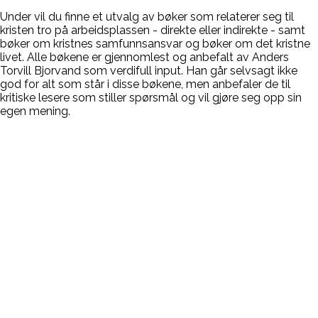
Under vil du finne et utvalg av bøker som relaterer seg til
kristen tro på arbeidsplassen - direkte eller indirekte - samt
bøker om kristnes samfunnsansvar og bøker om det kristne
livet. Alle bøkene er gjennomlest og anbefalt av Anders
Torvill Bjorvand som verdifull input. Han går selvsagt ikke
god for alt som står i disse bøkene, men anbefaler de til
kritiske lesere som stiller spørsmål og vil gjøre seg opp sin
egen mening.